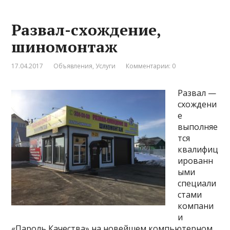
Развал-схождение,
шиномонтаж
17.04.2017
Объявления
,
Услуги
Комментарии: 0
Развал —
схождени
е
выполняе
тся
квалифиц
ированн
ыми
специали
стами
компани
и
«Пароль Качества» на новейшем компьютерном