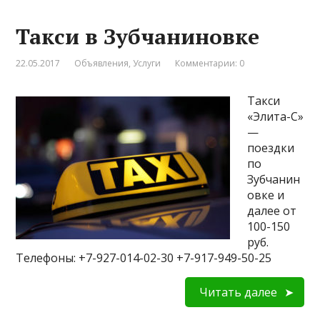
Такси в Зубчаниновке
22.05.2017
Объявления
,
Услуги
Комментарии: 0
Такси
«Элита-С»
—
поездки
по
Зубчанин
овке и
далее от
100-150
руб.
Телефоны: +7-927-014-02-30 +7-917-949-50-25
Читать далее