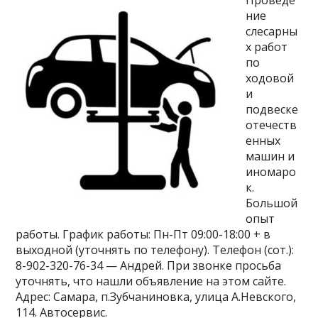
Проведе
ние
слесарны
х работ
по
ходовой
и
подвеске
отечеств
енных
машин и
иномаро
к.
Большой
опыт
работы. График работы: Пн-Пт 09:00-18:00 + в
выходной (уточнять по телефону). Телефон (сот.):
8-902-320-76-34 — Андрей. При звонке просьба
уточнять, что нашли объявление на этом сайте.
Адрес: Самара, п.Зубчаниновка, улица А.Невского,
114. Автосервис.