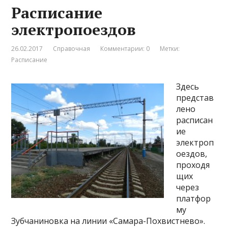
Расписание
электропоездов
26.02.2017
Справочная
Комментарии: 0
Метки:
Расписание
Здесь
представ
лено
расписан
ие
электроп
оездов,
проходя
щих
через
платфор
му
Зубчаниновка на линии «Самара-Похвистнево».