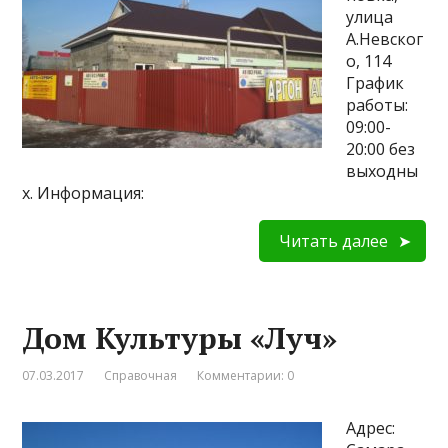
улица
А.Невског
о, 114
График
работы:
09:00-
20:00 без
выходны
х. Информация:
Читать далее
Дом Культуры «Луч»
07.03.2017
Справочная
Комментарии: 0
Адрес: