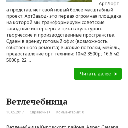
АртЛофт
а представляет свой новый более масштабный
проект: АртЗавод- это первая огромная площадка
на которой мы трансформируем советские
заводские интерьеры и цеха в культурно-
творческие и производственные пространства.
Сдаем в аренду готовый офис (возможность
собственного ремонта) высокие потолки, мебель,
предоставление орг. техники: 10м2 3500р.; 16,6 м2
5000р. 22 …
Читать далее
Ветлечебница
10.05.2017
Справочная
Комментарии: 0
Ветлечебница Кировского района. Адрес: Самара,