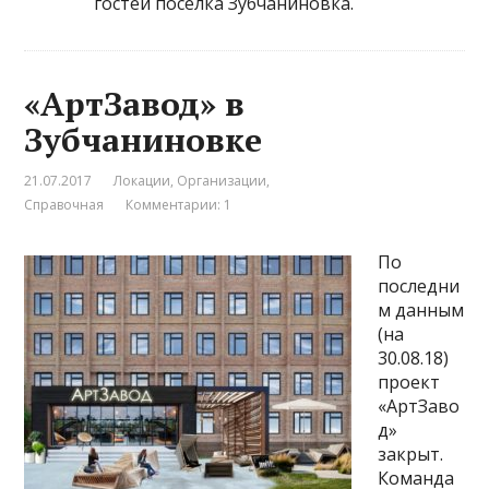
гостей посёлка Зубчаниновка.
«АртЗавод» в
Зубчаниновке
21.07.2017
Локации
,
Организации
,
Справочная
Комментарии: 1
По
последни
м данным
(на
30.08.18)
проект
«АртЗаво
д»
закрыт.
Команда