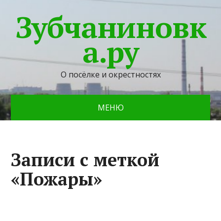
Зубчаниновк
а.ру
О посёлке и окрестностях
МЕНЮ
Записи с меткой
«Пожары»