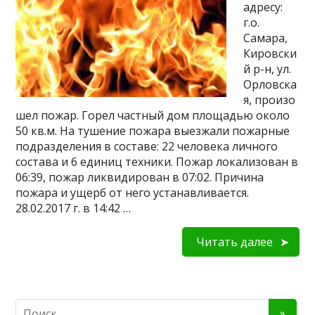
адресу:
г.о.
Самара,
Кировски
й р-н, ул.
Орловска
я, произо
шел пожар. Горел частный дом площадью около
50 кв.м. На тушение пожара выезжали пожарные
подразделения в составе: 22 человека личного
состава и 6 единиц техники. Пожар локализован в
06:39, пожар ликвидирован в 07:02. Причина
пожара и ущерб от него устанавливается.
28.02.2017 г. в 14:42 …
Читать далее