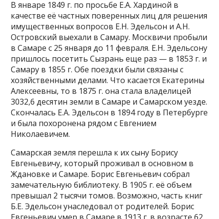
В январе 1849 г. по просьбе Е.А. Хардиной в
качестве её частных поверенных лиц для решения
имущественных вопросов Е.Н. Эдельсон и А.Н.
Островский выехали в Самару. Москвичи пробыли
в Самаре с 25 января до 11 февраля. Е.Н. Эдельсону
пришлось посетить Сызрань еще раз — в 1853 г. и
Самару в 1855 г. Обе поездки были связаны с
хозяйственными делами. Что касается Екатерины
Алексеевны, то в 1875 г. она стала владелицей
3032,6 десятин земли в Самаре и Самарском уезде.
Скончалась Е.А. Эдельсон в 1894 году в Петербурге
и была похоронена рядом с Евгением
Николаевичем.
Самарская земля перешла к их сыну Борису
Евгеньевичу, который проживал в основном в
Ждановке и Самаре. Борис Евгеньевич собрал
замечательную библиотеку. В 1905 г. её объем
превышал 2 тысячи томов. Возможно, часть книг
Б.Е. Эдельсон унаследовал от родителей. Борис
Евгеньевич умер в Самаре в 1913 г. в возрасте 62