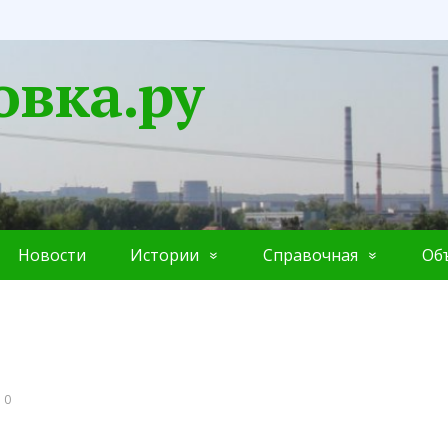
овка.ру
Новости
Истории
Справочная
Об
 0